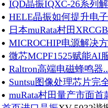
IQD晶振IQXC-26系列解锁
HELE晶振如何提升电子产
日本muRata村田XRCGB晶
MICROCHIP电源解决方案
微芯MCPF1525赋能AI服
Raltron高端电磁蜂鸣器..
Suntsu图像处理芯片完全.
muRata村田量产市面首款.
首页
进口晶振
XV-503