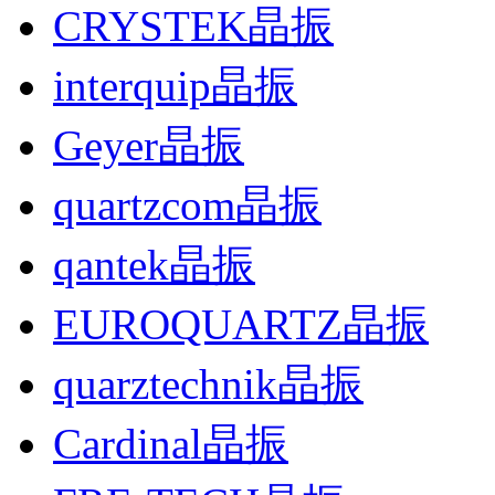
CRYSTEK晶振
interquip晶振
Geyer晶振
quartzcom晶振
qantek晶振
EUROQUARTZ晶振
quarztechnik晶振
Cardinal晶振