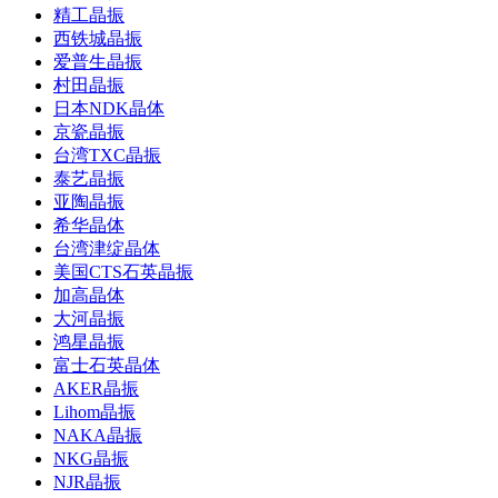
精工晶振
西铁城晶振
爱普生晶振
村田晶振
日本NDK晶体
京瓷晶振
台湾TXC晶振
泰艺晶振
亚陶晶振
希华晶体
台湾津绽晶体
美国CTS石英晶振
加高晶体
大河晶振
鸿星晶振
富士石英晶体
AKER晶振
Lihom晶振
NAKA晶振
NKG晶振
NJR晶振