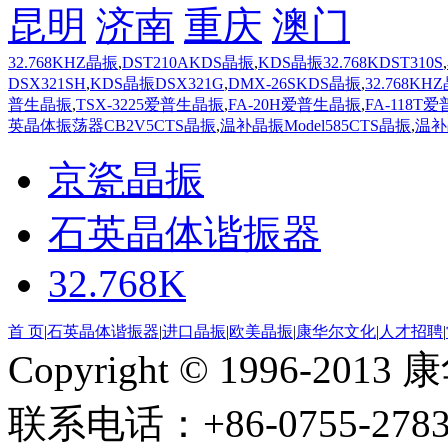
昆明
济南
重庆
澳门
32.768KHZ晶振
,
DST210AKDS晶振
,
KDS晶振32.768KDST310S
,
DSX321SH
,
KDS晶振DSX321G
,
DMX-26SKDS晶振
,
32.768KH
普生晶振
,
TSX-3225爱普生晶振
,
FA-20H爱普生晶振
,
FA-118T
英晶体振荡器CB2V5CTS晶振
,
温补晶振Model585CTS晶振
,
温补
京瓷晶振
石英晶体谐振器
32.768K
首 页
|
石英晶体谐振器
|
进口晶振
|
欧美晶振
|
康华尔文化
|
人才招聘
|
Copyright © 1996-2
联系电话：+86-0755-2783