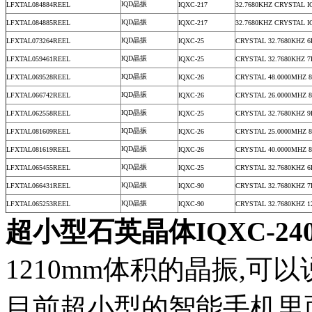
IQD晶振
LFXTAL084884REEL
IQXC-217
32.7680KHZ CRYSTAL I
IQD晶振
LFXTAL084885REEL
IQXC-217
32.7680KHZ CRYSTAL I
IQD晶振
LFXTAL073264REEL
IQXC-25
CRYSTAL 32.7680KHZ 
IQD晶振
LFXTAL059461REEL
IQXC-25
CRYSTAL 32.7680KHZ 
IQD晶振
LFXTAL069528REEL
IQXC-26
CRYSTAL 48.0000MHZ 
IQD晶振
LFXTAL066742REEL
IQXC-26
CRYSTAL 26.0000MHZ 
IQD晶振
LFXTAL062558REEL
IQXC-25
CRYSTAL 32.7680KHZ 
IQD晶振
LFXTAL081609REEL
IQXC-26
CRYSTAL 25.0000MHZ 
IQD晶振
LFXTAL081619REEL
IQXC-26
CRYSTAL 40.0000MHZ 
IQD晶振
LFXTAL065455REEL
IQXC-25
CRYSTAL 32.7680KHZ 
IQD晶振
LFXTAL066431REEL
IQXC-90
CRYSTAL 32.7680KHZ 
IQD晶振
LFXTAL065253REEL
IQXC-90
CRYSTAL 32.7680KHZ 1
超小型石英晶体
IQXC-24
1210mm体积的晶振,可
目前超小型的智能手机里