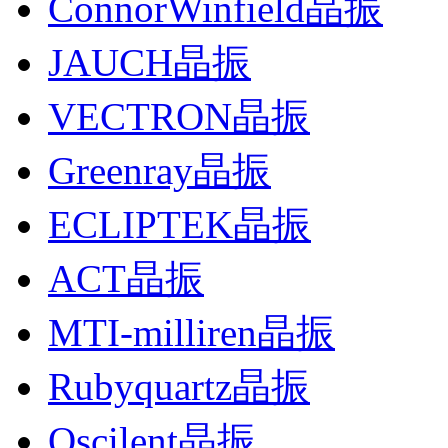
ConnorWinfield晶振
JAUCH晶振
VECTRON晶振
Greenray晶振
ECLIPTEK晶振
ACT晶振
MTI-milliren晶振
Rubyquartz晶振
Oscilent晶振