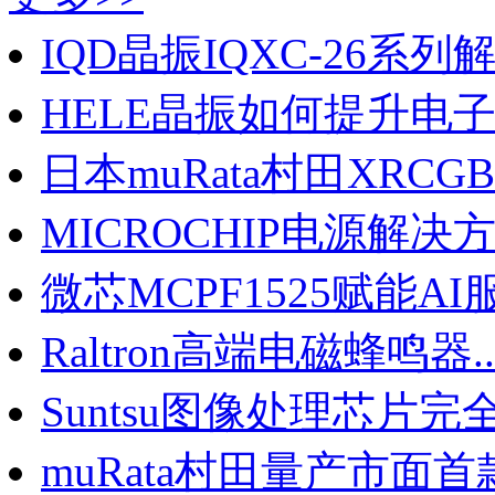
IQD晶振IQXC-26系列解锁
HELE晶振如何提升电子产
日本muRata村田XRCGB晶
MICROCHIP电源解决方案
微芯MCPF1525赋能AI服
Raltron高端电磁蜂鸣器..
Suntsu图像处理芯片完全.
muRata村田量产市面首款.