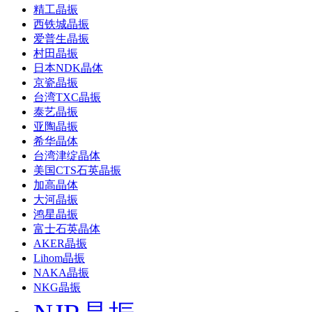
精工晶振
西铁城晶振
爱普生晶振
村田晶振
日本NDK晶体
京瓷晶振
台湾TXC晶振
泰艺晶振
亚陶晶振
希华晶体
台湾津绽晶体
美国CTS石英晶振
加高晶体
大河晶振
鸿星晶振
富士石英晶体
AKER晶振
Lihom晶振
NAKA晶振
NKG晶振