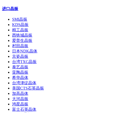
进口晶振
SMI晶振
KDS晶振
精工晶振
西铁城晶振
爱普生晶振
村田晶振
日本NDK晶体
京瓷晶振
台湾TXC晶振
泰艺晶振
亚陶晶振
希华晶体
台湾津绽晶体
美国CTS石英晶振
加高晶体
大河晶振
鸿星晶振
富士石英晶体