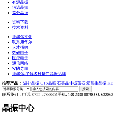
有源晶振
恒温晶振
差分晶振
资料下载
技术资料
康华尔文化
联系康华尔
人才招聘
数码电子
医疗电子
通信网络
安防导航
康华尔-了解各种进口晶振品牌
推荐产品：
温补晶振
CTS晶振
石英晶体振荡器
爱普生晶振
K
联系我们：
电话: 0755-27838351
手机: 138 2330 0879
Q Q: 63286
晶振中心