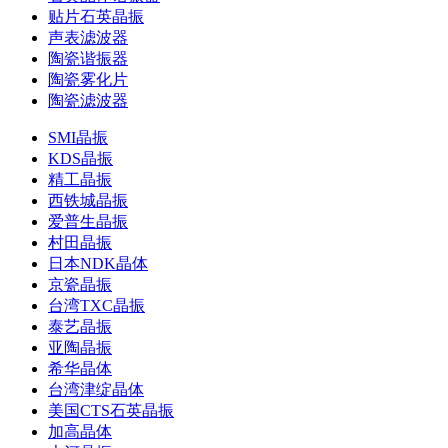
贴片石英晶振
声表滤波器
陶瓷谐振器
陶瓷雾化片
陶瓷滤波器
SMI晶振
KDS晶振
精工晶振
西铁城晶振
爱普生晶振
村田晶振
日本NDK晶体
京瓷晶振
台湾TXC晶振
泰艺晶振
亚陶晶振
希华晶体
台湾津绽晶体
美国CTS石英晶振
加高晶体